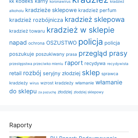
kodeks karny
kk
koronawirus
kradzież
kradzieże sklepowe
kradzież perfum
alkoholu
kradzież sklepowa
kradzież rozbójnicza
kradzież w sklepie
kradzież towaru
policja
napad
OSZUSTWO
policja
ochrona
przegląd prasy
poszukuje
poszukiwany
prasa
raport
recydywa
przestępstwa przeciwko mieniu
recydywista
sklep
rozbój
retail
seryjny złodziej
sprawca
włamanie
kradzieży
wzrost kradzieży
włamanie
wirus
do sklepu
złodziej
złodziej sklepowy
za pazuchę
Raporty