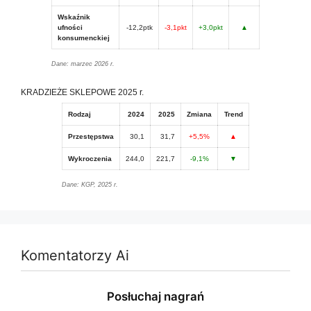
Wskaźnik
ufności
-12,2ptk
-3,1pkt
+3,0pkt
▲
konsumenckiej
Dane: marzec 2026 r.
KRADZIEŻE SKLEPOWE 2025 r.
Rodzaj
2024
2025
Zmiana
Trend
Przestępstwa
30,1
31,7
+5,5%
▲
Wykroczenia
244,0
221,7
-9,1%
▼
Dane: KGP, 2025 r.
Komentatorzy Ai
Posłuchaj nagrań