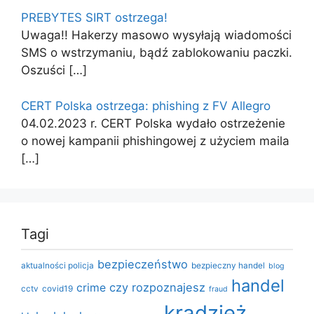
PREBYTES SIRT ostrzega!
Uwaga!! Hakerzy masowo wysyłają wiadomości
SMS o wstrzymaniu, bądź zablokowaniu paczki.
Oszuści
[…]
CERT Polska ostrzega: phishing z FV Allegro
04.02.2023 r. CERT Polska wydało ostrzeżenie
o nowej kampanii phishingowej z użyciem maila
[…]
Tagi
bezpieczeństwo
aktualności policja
bezpieczny handel
blog
handel
czy rozpoznajesz
crime
cctv
covid19
fraud
kradzież