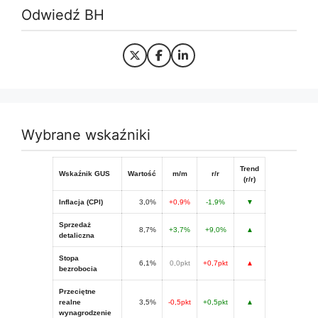
Odwiedź BH
Wybrane wskaźniki
Trend
Wskaźnik GUS
Wartość
m/m
r/r
(r/r)
Inflacja (CPI)
3,0%
+0,9%
-1,9%
▼
Sprzedaż
8,7%
+3,7%
+9,0%
▲
detaliczna
Stopa
6,1%
0,0pkt
+0,7pkt
▲
bezrobocia
Przeciętne
realne
3,5%
-0,5pkt
+0,5pkt
▲
wynagrodzenie