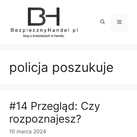
Przejdź
do
treści
Menu
policja poszukuje
#14 Przegląd: Czy
rozpoznajesz?
10 marca 2024