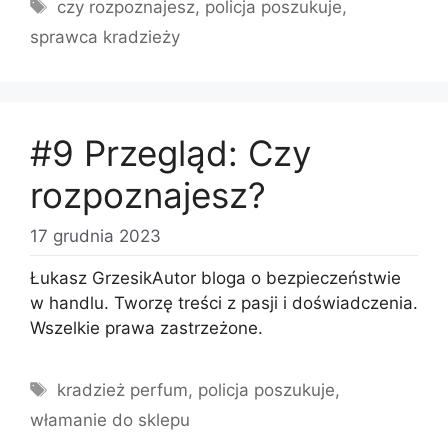
Tagi
czy rozpoznajesz
,
policja poszukuje
,
sprawca kradzieży
#9 Przegląd: Czy
rozpoznajesz?
17 grudnia 2023
Łukasz GrzesikAutor bloga o bezpieczeństwie
w handlu. Tworzę treści z pasji i doświadczenia.
Wszelkie prawa zastrzeżone.
Tagi
kradzież perfum
,
policja poszukuje
,
włamanie do sklepu