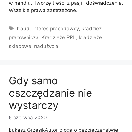
w handlu. Tworzę treści z pasji i doświadczenia.
Wszelkie prawa zastrzeżone.
Tagi
fraud
,
interes pracodawcy
,
kradzież
pracownicza
,
Kradzieże PRL
,
kradzieże
sklepowe
,
nadużycia
Gdy samo
oszczędzanie nie
wystarczy
5 czerwca 2020
Łukasz GrzesikAutor bloga o bezpieczeństwie