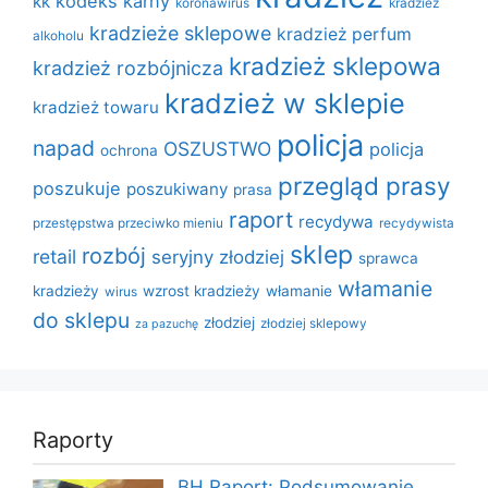
kodeks karny
kk
koronawirus
kradzież
kradzieże sklepowe
kradzież perfum
alkoholu
kradzież sklepowa
kradzież rozbójnicza
kradzież w sklepie
kradzież towaru
policja
napad
OSZUSTWO
policja
ochrona
przegląd prasy
poszukuje
poszukiwany
prasa
raport
recydywa
przestępstwa przeciwko mieniu
recydywista
sklep
rozbój
retail
seryjny złodziej
sprawca
włamanie
kradzieży
wzrost kradzieży
włamanie
wirus
do sklepu
złodziej
złodziej sklepowy
za pazuchę
Raporty
BH Raport: Podsumowanie