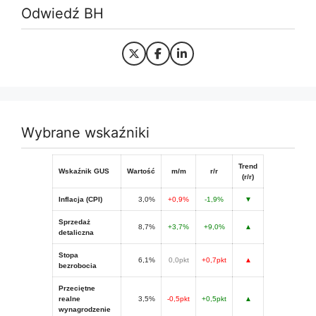
Odwiedź BH
Wybrane wskaźniki
Trend
Wskaźnik GUS
Wartość
m/m
r/r
(r/r)
Inflacja (CPI)
3,0%
+0,9%
-1,9%
▼
Sprzedaż
8,7%
+3,7%
+9,0%
▲
detaliczna
Stopa
6,1%
0,0pkt
+0,7pkt
▲
bezrobocia
Przeciętne
realne
3,5%
-0,5pkt
+0,5pkt
▲
wynagrodzenie