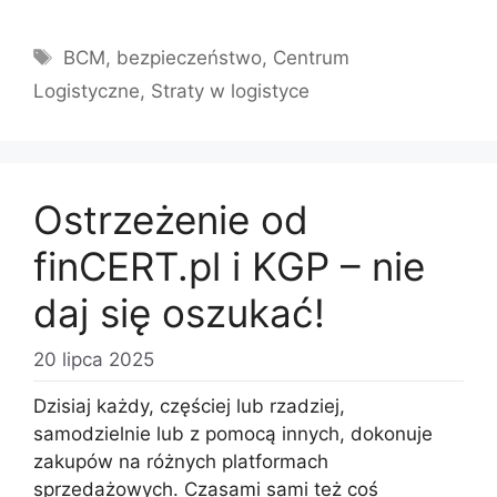
Tagi
BCM
,
bezpieczeństwo
,
Centrum
Logistyczne
,
Straty w logistyce
Ostrzeżenie od
finCERT.pl i KGP – nie
daj się oszukać!
20 lipca 2025
Dzisiaj każdy, częściej lub rzadziej,
samodzielnie lub z pomocą innych, dokonuje
zakupów na różnych platformach
sprzedażowych. Czasami sami też coś