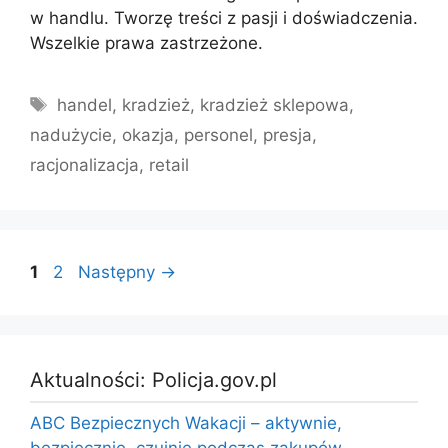
w handlu. Tworzę treści z pasji i doświadczenia.
Wszelkie prawa zastrzeżone.
Tagi
handel
,
kradzież
,
kradzież sklepowa
,
nadużycie
,
okazja
,
personel
,
presja
,
racjonalizacja
,
retail
Strona
Strona
1
2
Następny
→
Aktualności: Policja.gov.pl
ABC Bezpiecznych Wakacji – aktywnie,
bezpiecznie, czujnie podczas zakupów