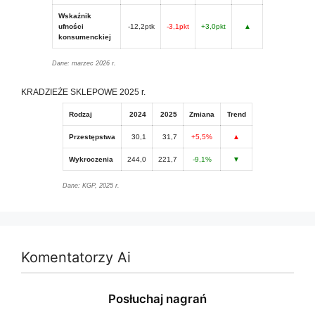
Wskaźnik
ufności
-12,2ptk
-3,1pkt
+3,0pkt
▲
konsumenckiej
Dane: marzec 2026 r.
KRADZIEŻE SKLEPOWE 2025 r.
Rodzaj
2024
2025
Zmiana
Trend
Przestępstwa
30,1
31,7
+5,5%
▲
Wykroczenia
244,0
221,7
-9,1%
▼
Dane: KGP, 2025 r.
Komentatorzy Ai
Posłuchaj nagrań