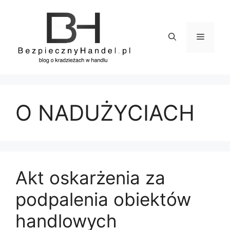
Przejdź
do
treści
Menu
O NADUŻYCIACH
Akt oskarżenia za
podpalenia obiektów
handlowych