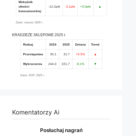
Wskaźnik
ufności
-12,2ptk
-3,1pkt
+3,0pkt
▲
konsumenckiej
Dane: marzec 2026 r.
KRADZIEŻE SKLEPOWE 2025 r.
Rodzaj
2024
2025
Zmiana
Trend
Przestępstwa
30,1
31,7
+5,5%
▲
Wykroczenia
244,0
221,7
-9,1%
▼
Dane: KGP, 2025 r.
Komentatorzy Ai
Posłuchaj nagrań