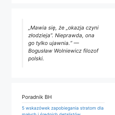
„Mawia się, że „okazja czyni
złodzieja”. Nieprawda, ona
go tylko ujawnia.“ —
Bogusław Wolniewicz filozof
polski.
Poradnik BH
5 wskazówek zapobiegania stratom dla
małych i średnich detalistów