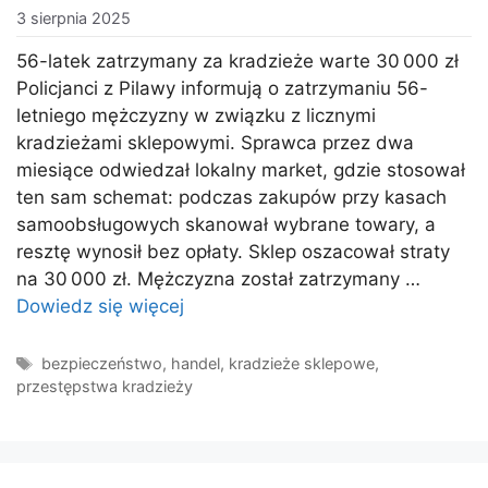
3 sierpnia 2025
56-latek zatrzymany za kradzieże warte 30 000 zł
Policjanci z Pilawy informują o zatrzymaniu 56-
letniego mężczyzny w związku z licznymi
kradzieżami sklepowymi. Sprawca przez dwa
miesiące odwiedzał lokalny market, gdzie stosował
ten sam schemat: podczas zakupów przy kasach
samoobsługowych skanował wybrane towary, a
resztę wynosił bez opłaty. Sklep oszacował straty
na 30 000 zł. Mężczyzna został zatrzymany …
Dowiedz się więcej
Tagi
bezpieczeństwo
,
handel
,
kradzieże sklepowe
,
przestępstwa kradzieży