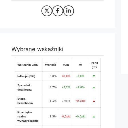
Wybrane wskaźniki
Trend
Wskaźnik GUS
Wartość
m/m
r/r
(r/r)
Inflacja (CPI)
3,0%
+0,9%
-1,9%
▼
Sprzedaż
8,7%
+3,7%
+9,0%
▲
detaliczna
Stopa
6,1%
0,0pkt
+0,7pkt
▲
bezrobocia
Przeciętne
realne
3,5%
-0,5pkt
+0,5pkt
▲
wynagrodzenie