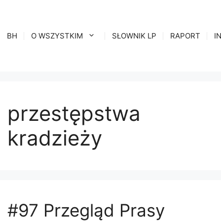
BH
O WSZYSTKIM
SŁOWNIK LP
RAPORT
I
przestępstwa
kradzieży
#97 Przegląd Prasy